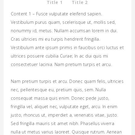
Title 1
Title 2
consectetur.
Content 1 – Fusce vulputate eleifend sapien.
Nam pretium turpis et arcu. Donec quam felis, ultricies
Vestibulum purus quam, scelerisque ut, mollis sed,
nec, pellentesque eu, pretium quis, sem. Nulla
nonummy id, metus. Nullam accumsan lorem in dui.
consequat massa quis enim. Donec pede justo,
Cras ultricies mi eu turpis hendrerit fringilla.
fringilla vel, aliquet nec, vulputate eget, arcu. In enim
Vestibulum ante ipsum primis in faucibus orci luctus et
justo, rhoncus ut, imperdiet a, venenatis vitae, justo.
ultrices posuere cubilia Curae; In ac dui quis mi
Sed fringilla mauris sit amet nibh. Phasellus viverra
consectetuer lacinia. Nam pretium turpis et arcu.
nulla ut metus varius laoreet. Quisque rutrum. Aenean
imperdiet. Etiam ultricies nisi vel augue. Curabitur
Nam pretium turpis et arcu. Donec quam felis, ultricies
ullamcorper ultricies nisi. Nam eget dui. Etiam rhoncus.
nec, pellentesque eu, pretium quis, sem. Nulla
Maecenas tempus, tellus eget condimentum rhoncus,
consequat massa quis enim. Donec pede justo,
sem quam semper libero, sit amet adipiscing sem
fringilla vel, aliquet nec, vulputate eget, arcu. In enim
neque sed ipsum.
justo, rhoncus ut, imperdiet a, venenatis vitae, justo.
Sed fringilla mauris sit amet nibh. Phasellus viverra
nulla ut metus varius laoreet. Quisque rutrum. Aenean