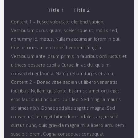
Title 1
Title 2
Content 1 – Fusce vulputate eleifend sapien.
Vestibulum purus quam, scelerisque ut, mollis sed,
nonummy id, metus. Nullam accumsan lorem in dui.
Cras ultricies mi eu turpis hendrerit fringilla.
Vestibulum ante ipsum primis in faucibus orci luctus et
ultrices posuere cubilia Curae; In ac dui quis mi
consectetuer lacinia. Nam pretium turpis et arcu.
Content 2 – Donec vitae sapien ut libero venenatis
faucibus. Nullam quis ante. Etiam sit amet orci eget
eros faucibus tincidunt. Duis leo. Sed fringilla mauris
sit amet nibh. Donec sodales sagittis magna. Sed
consequat, leo eget bibendum sodales, augue velit
cursus nunc, quis gravida magna mi a libero arcu sem
suscipit lorem. Cogna consequat consequat