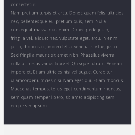
consectetur.
Nam pretium turpis et arcu. Donec quam felis, ultricies
nec, pellentesque eu, pretium quis, sem. Nulla
consequat massa quis enim. Donec pede justo,
fringilla vel, aliquet nec, vulputate eget, arcu. In enim
justo, rhoncus ut, imperdiet a, venenatis vitae, justo.
Sed fringilla mauris sit amet nibh. Phasellus viverra
nulla ut metus varius laoreet. Quisque rutrum. Aenean
imperdiet. Etiam ultricies nisi vel augue. Curabitur
ullamcorper ultricies nisi. Nam eget dui. Etiam rhoncus.
Maecenas tempus, tellus eget condimentum rhoncus,
sem quam semper libero, sit amet adipiscing sem
neque sed ipsum.