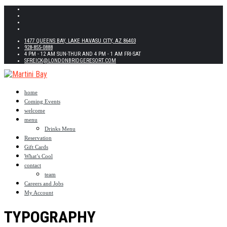
1477 QUEENS BAY, LAKE HAVASU CITY, AZ 86403
928-855-0888
4 PM - 12 AM SUN-THUR AND 4 PM - 1 AM FRI-SAT
SFREICK@LONDONBRIDGERESORT.COM
home
Coming Events
welcome
menu
Drinks Menu
Reservation
Gift Cards
What’s Cool
contact
team
Careers and Jobs
My Account
TYPOGRAPHY