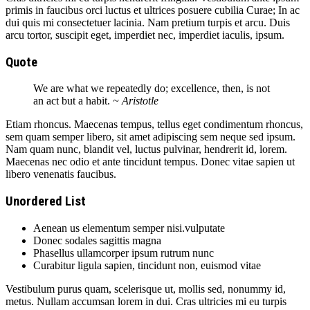
primis in faucibus orci luctus et ultrices posuere cubilia Curae; In ac
dui quis mi consectetuer lacinia. Nam pretium turpis et arcu. Duis
arcu tortor, suscipit eget, imperdiet nec, imperdiet iaculis, ipsum.
Quote
We are what we repeatedly do; excellence, then, is not
an act but a habit.
~ Aristotle
Etiam rhoncus. Maecenas tempus, tellus eget condimentum rhoncus,
sem quam semper libero, sit amet adipiscing sem neque sed ipsum.
Nam quam nunc, blandit vel, luctus pulvinar, hendrerit id, lorem.
Maecenas nec odio et ante tincidunt tempus. Donec vitae sapien ut
libero venenatis faucibus.
Unordered List
Aenean us elementum semper nisi.vulputate
Donec sodales sagittis magna
Phasellus ullamcorper ipsum rutrum nunc
Curabitur ligula sapien, tincidunt non, euismod vitae
Vestibulum purus quam, scelerisque ut, mollis sed, nonummy id,
metus. Nullam accumsan lorem in dui. Cras ultricies mi eu turpis